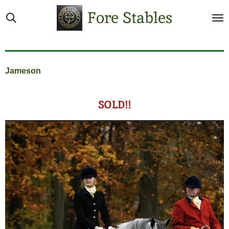
Ga
Fore Stables
direct
naar
de
hoofdinhoud
Jameson
SOLD!!