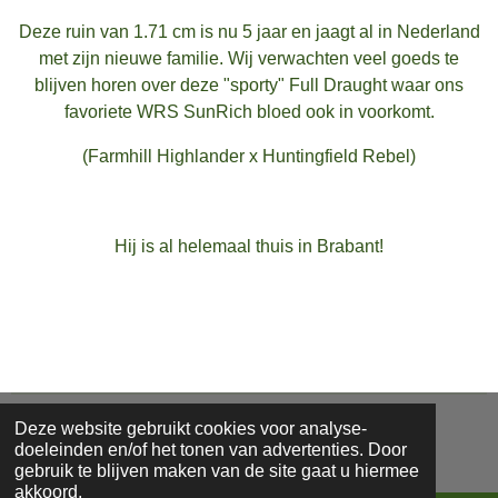
Deze ruin van 1.71 cm is nu 5 jaar en jaagt al in Nederland
met zijn nieuwe familie. Wij verwachten veel goeds te
blijven horen over deze "sporty" Full Draught waar ons
favoriete WRS SunRich bloed ook in voorkomt.
(Farmhill Highlander x Huntingfield Rebel)
Hij is al helemaal thuis in Brabant!
Deze website gebruikt cookies voor analyse-
© 2022 - 2026 Fore Stables
doeleinden en/of het tonen van advertenties. Door
gebruik te blijven maken van de site gaat u hiermee
akkoord.