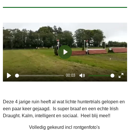
P
l
a
00:03
P
M
E
y
l
u
n
a
t
t
Deze 4 jarige ruin heeft al wat lichte huntertrials gelopen en
y
e
e
een paar keer gejaagd. Is super braaf en een echte Irish
r
Draught. Kalm, intelligent en sociaal. Heel blij mee!!
f
Volledig gekeurd incl rontgenfoto's
u