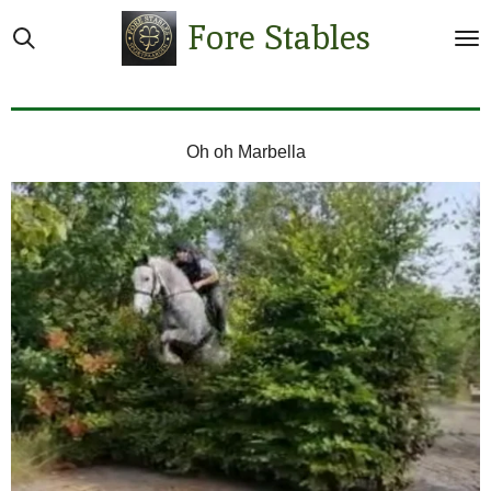
Ga
Fore Stables
direct
naar
de
hoofdinhoud
Oh oh Marbella