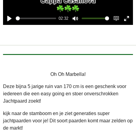
l
a
02:32
y
P
M
E
E
l
u
n
n
a
t
a
t
y
e
b
e
l
r
e
f
Oh Oh Marbella!
c
u
a
l
Deze bijna 5 jarige ruin van 170 cm is een geschenk voor
p
l
iedereen die een easy going en stoer onverschrokken
t
s
Jachtpaard zoekt!
i
c
kijk naar de stamboom en je ziet generaties super
o
r
jachtpaarden voor je! Dit soort paarden komt maar zelden op
n
e
de markt!
s
e